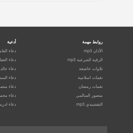
روابط مهمة
أدعية
الأذان mp3
دعاء الغا
الرقية الشرعية mp3
دعاء العف
تلاوات خاشعة
دعاء خالد 
نغمات اسلامية
دعاء الس
نغمات رمضان
دعاء منصو
منصور السالمي
دعاء محم
النقشبندي mp3
دعاء ادري