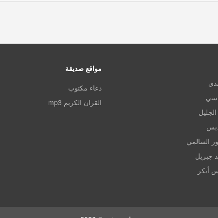
مواقع صديقة
مدي
دعاء مكتوب
اسي
القران الكريم mp3
الجليل
ديس
ر السالمي
د جبريل
س أبكر