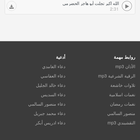
الله اكبر تجلت أبو هاجر الحضرمي
2:31
روابط مهمة
أدعية
الأذان mp3
دعاء الغامدي
الرقية الشرعية mp3
دعاء العفاسي
تلاوات خاشعة
دعاء خالد الجليل
نغمات اسلامية
دعاء السديس
نغمات رمضان
دعاء منصور السالمي
منصور السالمي
دعاء محمد جبريل
النقشبندي mp3
دعاء ادريس أبكر