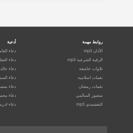
روابط مهمة
أدعية
الأذان mp3
دعاء الغا
الرقية الشرعية mp3
دعاء العف
تلاوات خاشعة
دعاء خالد 
نغمات اسلامية
دعاء الس
نغمات رمضان
دعاء منصو
منصور السالمي
دعاء محم
النقشبندي mp3
دعاء ادري