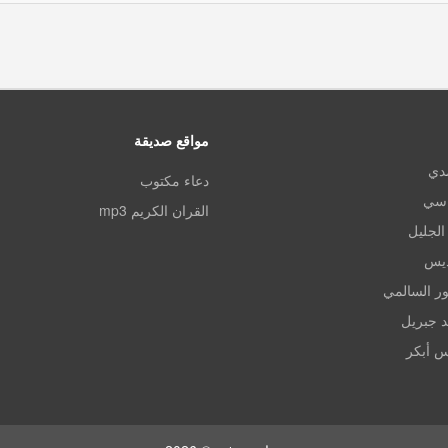
مواقع صديقة
مدي
دعاء مكتوب
اسي
القران الكريم mp3
الجليل
ديس
ر السالمي
د جبريل
س أبكر