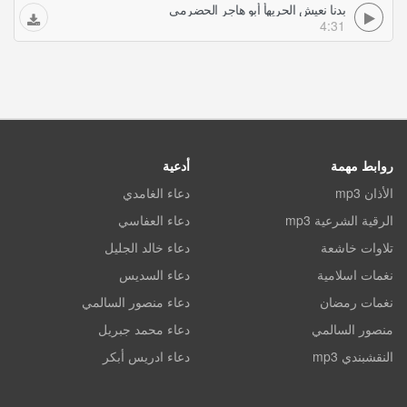
بدنا نعيش الحريهأ أبو هاجر الحضرمي
4:31
روابط مهمة
أدعية
الأذان mp3
دعاء الغامدي
الرقية الشرعية mp3
دعاء العفاسي
تلاوات خاشعة
دعاء خالد الجليل
نغمات اسلامية
دعاء السديس
نغمات رمضان
دعاء منصور السالمي
منصور السالمي
دعاء محمد جبريل
النقشبندي mp3
دعاء ادريس أبكر