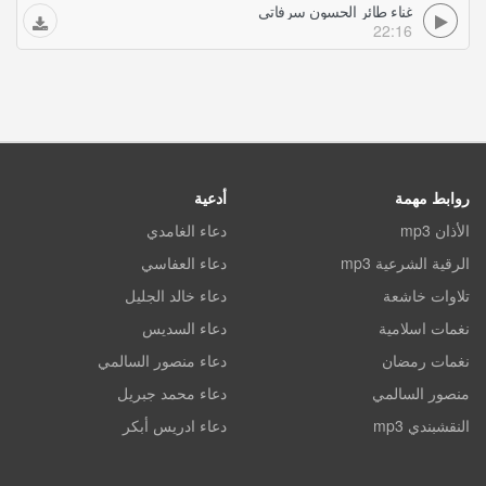
غناء طائر الحسون سرفاتي
22:16
روابط مهمة
أدعية
الأذان mp3
دعاء الغامدي
الرقية الشرعية mp3
دعاء العفاسي
تلاوات خاشعة
دعاء خالد الجليل
نغمات اسلامية
دعاء السديس
نغمات رمضان
دعاء منصور السالمي
منصور السالمي
دعاء محمد جبريل
النقشبندي mp3
دعاء ادريس أبكر