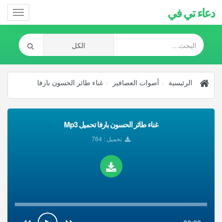
دعاء تي في
Toggle
gation
الرئيسية
أصوات العصافير
غناء طائر الحسون بارفا
غناء طائر الحسون بارفا تحميل Mp3
تحميل : 764