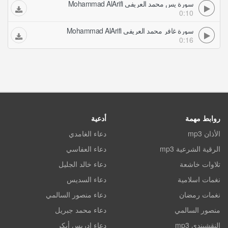
سورة يس محمد العريفي Mohammad AlArifi
0:10
سورة غافر محمد العريفي Mohammad AlArifi
0:16
روابط مهمة
أدعية
الأذان mp3
دعاء الغامدي
الرقية الشرعية mp3
دعاء العفاسي
تلاوات خاشعة
دعاء خالد الجليل
نغمات اسلامية
دعاء السديس
نغمات رمضان
دعاء منصور السالمي
منصور السالمي
دعاء محمد جبريل
النقشبندي mp3
دعاء ادريس أبكر