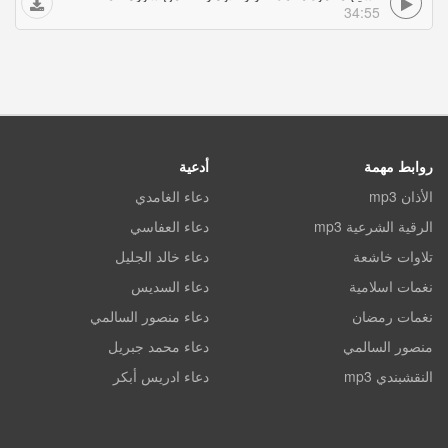
34:55
روابط مهمة
أدعية
الأذان mp3
دعاء الغامدي
الرقية الشرعية mp3
دعاء العفاسي
تلاوات خاشعة
دعاء خالد الجليل
نغمات اسلامية
دعاء السديس
نغمات رمضان
دعاء منصور السالمي
منصور السالمي
دعاء محمد جبريل
النقشبندي mp3
دعاء ادريس أبكر