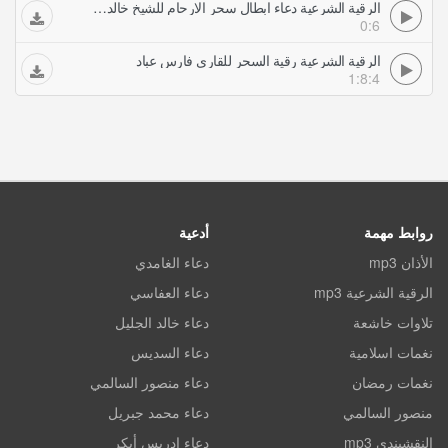
الرقية الشرعية دعاء ابطال سحر الارحام للشيخ خالد الحبشي Khaled ElHabashe
0:6
الرقية الشرعية رقية السحر للقارى فارس عباد
1:8:4
روابط مهمة
أدعية
الأذان mp3
دعاء الغامدي
الرقية الشرعية mp3
دعاء العفاسي
تلاوات خاشعة
دعاء خالد الجليل
نغمات اسلامية
دعاء السديس
نغمات رمضان
دعاء منصور السالمي
منصور السالمي
دعاء محمد جبريل
النقشبندي mp3
دعاء ادريس أبكر