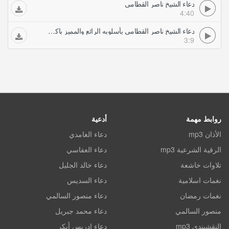
دعاء الشيخ ناصر القطامي
4:40
دعاء الشيخ ناصر القطامي بأسلوبه الرائع والمميز باكي حزين جدا
3:9
روابط مهمة
أدعية
الأذان mp3
دعاء الغامدي
الرقية الشرعية mp3
دعاء العفاسي
تلاوات خاشعة
دعاء خالد الجليل
نغمات اسلامية
دعاء السديس
نغمات رمضان
دعاء منصور السالمي
منصور السالمي
دعاء محمد جبريل
النقشبندي mp3
دعاء ادريس أبكر