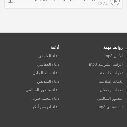
12:24
روابط مهمة
أدعية
الأذان mp3
دعاء الغامدي
الرقية الشرعية mp3
دعاء العفاسي
تلاوات خاشعة
دعاء خالد الجليل
نغمات اسلامية
دعاء السديس
نغمات رمضان
دعاء منصور السالمي
منصور السالمي
دعاء محمد جبريل
النقشبندي mp3
دعاء ادريس أبكر