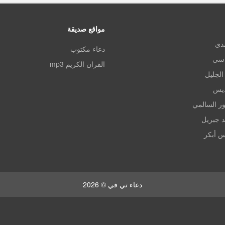
مواقع صديقة
مدي
دعاء مكتوب
اسي
القران الكريم mp3
الجليل
ديس
ر السالمي
د جبريل
س أبكر
دعاء تي في © 2026