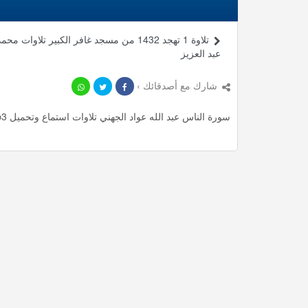
تلاوة 1 تهجد 1432 من مسجد غافر الكبير تلاوات محم
عبد العزيز
شارك مع أصدقائك ›
سورة الناس عبد الله عواد الجهني تلاوات استماع وتحميل mp3 ، استمع لأأكثر من 0.47 دقيقة من تلاوات المميزة مجانا.