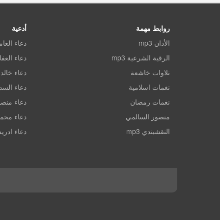
روابط مهمة
أدعية
الأذان mp3
دعاء الغا
الرقية الشرعية mp3
دعاء العف
تلاوات خاشعة
دعاء خالد 
نغمات اسلامية
دعاء الس
نغمات رمضان
دعاء منصو
منصور السالمي
دعاء محم
النقشبندي mp3
دعاء ادري