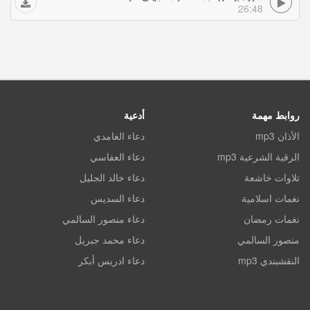
26:48
روابط مهمة
أدعية
الأذان mp3
دعاء الغامدي
الرقية الشرعية mp3
دعاء العفاسي
تلاوات خاشعة
دعاء خالد الجليل
نغمات اسلامية
دعاء السديس
نغمات رمضان
دعاء منصور السالمي
منصور السالمي
دعاء محمد جبريل
النقشبندي mp3
دعاء ادريس أبكر