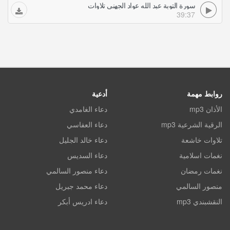
سورة التوبة عبد الله عواد الجهني تلاوات
39:37
روابط مهمة
أدعية
الأذان mp3
دعاء الغامدي
الرقية الشرعية mp3
دعاء العفاسي
تلاوات خاشعة
دعاء خالد الجليل
نغمات اسلامية
دعاء السديس
نغمات رمضان
دعاء منصور السالمي
منصور السالمي
دعاء محمد جبريل
النقشبندي mp3
دعاء ادريس أبكر