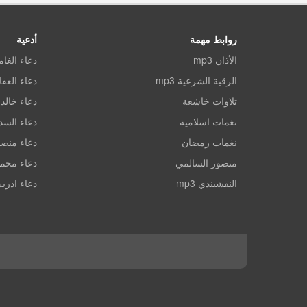
روابط مهمة
أدعية
الأذان mp3
دعاء الغا
الرقية الشرعية mp3
دعاء العف
تلاوات خاشعة
دعاء خالد 
نغمات اسلامية
دعاء الس
نغمات رمضان
دعاء منصو
منصور السالمي
دعاء محم
النقشبندي mp3
دعاء ادري