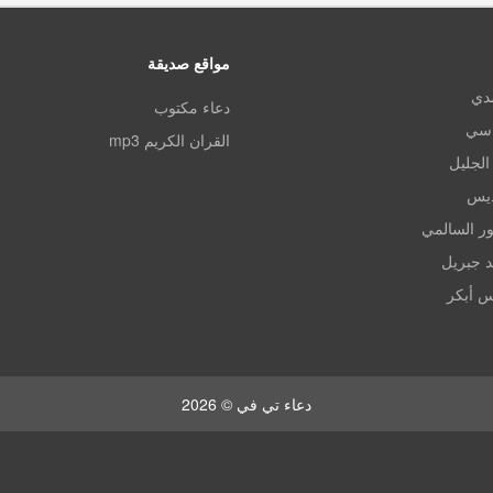
مواقع صديقة
مدي
دعاء مكتوب
اسي
القران الكريم mp3
الجليل
ديس
ر السالمي
د جبريل
س أبكر
دعاء تي في © 2026