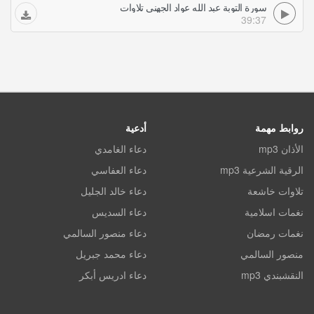
سورة التوبة عبد الله عواد الجهني تلاوات
39:37
روابط مهمة
أدعية
الأذان mp3
دعاء الغامدي
الرقية الشرعية mp3
دعاء العفاسي
تلاوات خاشعة
دعاء خالد الجليل
نغمات اسلامية
دعاء السديس
نغمات رمضان
دعاء منصور السالمي
منصور السالمي
دعاء محمد جبريل
النقشبندي mp3
دعاء ادريس أبكر