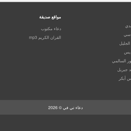
مواقع صديقة
مدي
دعاء مكتوب
اسي
القران الكريم mp3
الجليل
ديس
ر السالمي
د جبريل
س أبكر
دعاء تي في © 2026