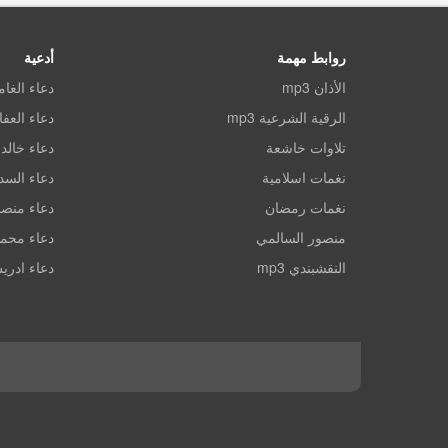
روابط مهمة
أدعية
الأذان mp3
دعاء الغا
الرقية الشرعية mp3
دعاء العف
تلاوات خاشعة
دعاء خالد 
نغمات اسلامية
دعاء الس
نغمات رمضان
دعاء منصو
منصور السالمي
دعاء محم
النقشبندي mp3
دعاء ادري