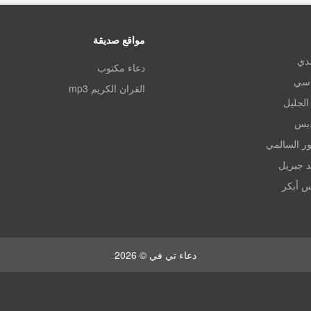
مواقع صديقة
مدي
دعاء مكتوب
اسي
القران الكريم mp3
الجليل
ديس
ر السالمي
د جبريل
س أبكر
دعاء تي في © 2026