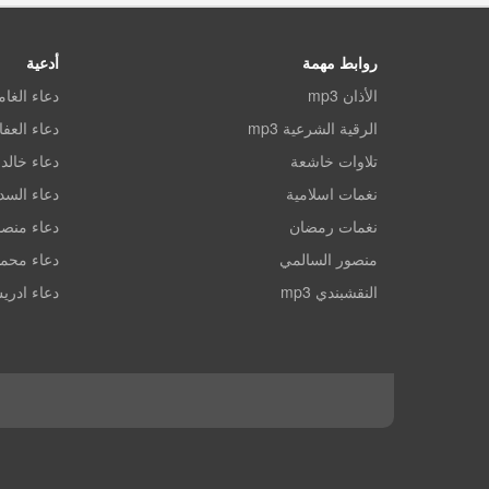
روابط مهمة
أدعية
الأذان mp3
دعاء الغا
الرقية الشرعية mp3
دعاء العف
تلاوات خاشعة
دعاء خالد 
نغمات اسلامية
دعاء الس
نغمات رمضان
دعاء منصو
منصور السالمي
دعاء محم
النقشبندي mp3
دعاء ادري