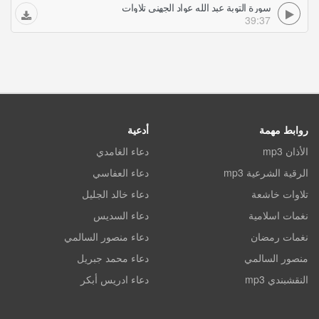
سورة التوبة عبد الله عواد الجهني تلاوات
39:37
روابط مهمة
أدعية
الأذان mp3
دعاء الغامدي
الرقية الشرعية mp3
دعاء العفاسي
تلاوات خاشعة
دعاء خالد الجليل
نغمات اسلامية
دعاء السديس
نغمات رمضان
دعاء منصور السالمي
منصور السالمي
دعاء محمد جبريل
النقشبندي mp3
دعاء ادريس أبكر