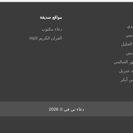
مواقع صديقة
مدي
دعاء مكتوب
اسي
القران الكريم mp3
الجليل
ديس
ر السالمي
د جبريل
س أبكر
دعاء تي في © 2026