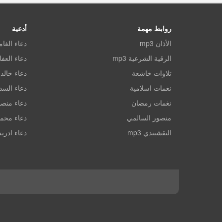
روابط مهمة
أدعية
الأذان mp3
دعاء الغا
الرقية الشرعية mp3
دعاء العف
تلاوات خاشعة
دعاء خالد 
نغمات اسلامية
دعاء الس
نغمات رمضان
دعاء منصو
منصور السالمي
دعاء محم
النقشبندي mp3
دعاء ادري