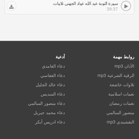
سورة التوبة عبد الله عواد الجهني تلاوات
39:37
روابط مهمة
أدعية
الأذان mp3
دعاء الغامدي
الرقية الشرعية mp3
دعاء العفاسي
تلاوات خاشعة
دعاء خالد الجليل
نغمات اسلامية
دعاء السديس
نغمات رمضان
دعاء منصور السالمي
منصور السالمي
دعاء محمد جبريل
النقشبندي mp3
دعاء ادريس أبكر