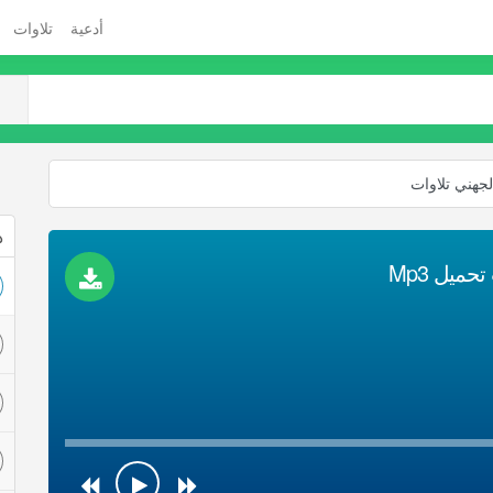
أدعية
تلاوات
لجهني تلاوات
ذ
ميل Mp3