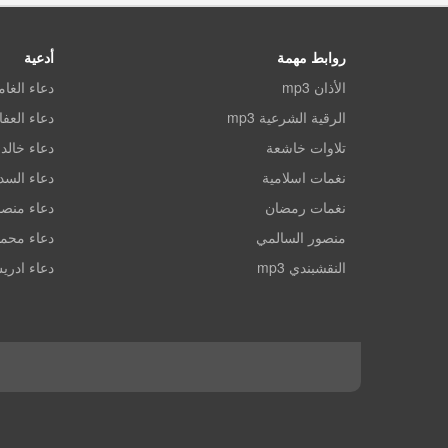
روابط مهمة
أدعية
الأذان mp3
دعاء الغا
الرقية الشرعية mp3
دعاء العف
تلاوات خاشعة
دعاء خالد 
نغمات اسلامية
دعاء الس
نغمات رمضان
دعاء منصو
منصور السالمي
دعاء محم
النقشبندي mp3
دعاء ادري