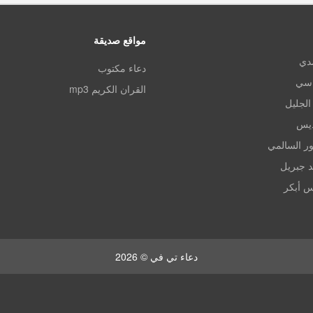
مواقع صديقة
مدي
دعاء مكتوب
اسي
القران الكريم mp3
الجليل
ديس
ر السالمي
د جبريل
س أبكر
دعاء تي في © 2026