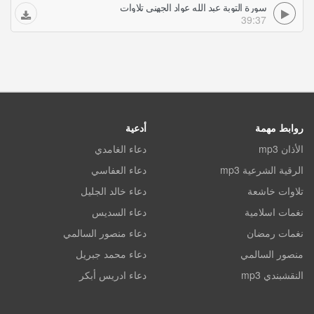
سورة التوبة عبد الله عواد الجهني تلاوات
39:37
روابط مهمة
أدعية
الأذان mp3
دعاء الغامدي
الرقية الشرعية mp3
دعاء العفاسي
تلاوات خاشعة
دعاء خالد الجليل
نغمات اسلامية
دعاء السديس
نغمات رمضان
دعاء منصور السالمي
منصور السالمي
دعاء محمد جبريل
النقشبندي mp3
دعاء ادريس أبكر