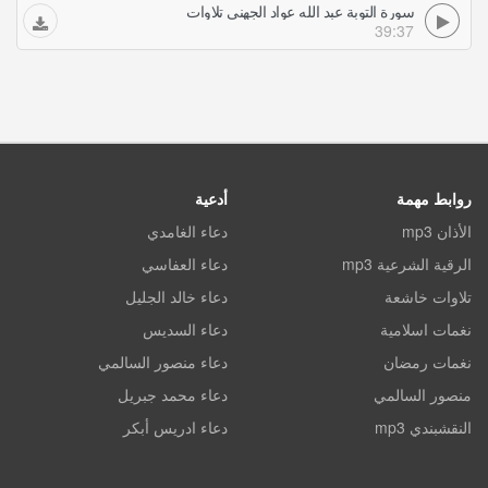
سورة التوبة عبد الله عواد الجهني تلاوات
39:37
روابط مهمة
أدعية
الأذان mp3
دعاء الغامدي
الرقية الشرعية mp3
دعاء العفاسي
تلاوات خاشعة
دعاء خالد الجليل
نغمات اسلامية
دعاء السديس
نغمات رمضان
دعاء منصور السالمي
منصور السالمي
دعاء محمد جبريل
النقشبندي mp3
دعاء ادريس أبكر