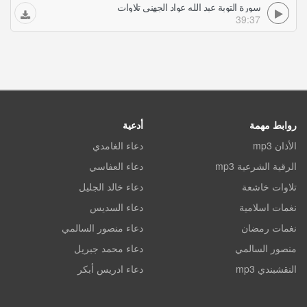
سورة التوبة عبد الله عواد الجهني تلاوات
39:37
روابط مهمة
أدعية
الأذان mp3
دعاء الغامدي
الرقية الشرعية mp3
دعاء العفاسي
تلاوات خاشعة
دعاء خالد الجليل
نغمات اسلامية
دعاء السديس
نغمات رمضان
دعاء منصور السالمي
منصور السالمي
دعاء محمد جبريل
النقشبندي mp3
دعاء ادريس أبكر