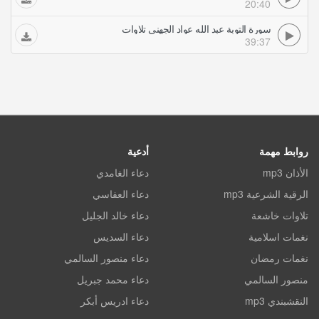
20:40
سورة التوبة عبد الله عواد الجهني تلاوات
39:37
روابط مهمة
أدعية
الأذان mp3
دعاء الغامدي
الرقية الشرعية mp3
دعاء العفاسي
تلاوات خاشعة
دعاء خالد الجليل
نغمات اسلامية
دعاء السديس
نغمات رمضان
دعاء منصور السالمي
منصور السالمي
دعاء محمد جبريل
النقشبندي mp3
دعاء ادريس أبكر