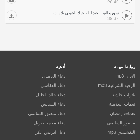
20:40
سورة التوبة عبد الله عواد الجهني تلاوات
39:37
روابط مهمة
أدعية
الأذان mp3
دعاء الغامدي
الرقية الشرعية mp3
دعاء العفاسي
تلاوات خاشعة
دعاء خالد الجليل
نغمات اسلامية
دعاء السديس
نغمات رمضان
دعاء منصور السالمي
منصور السالمي
دعاء محمد جبريل
النقشبندي mp3
دعاء ادريس أبكر