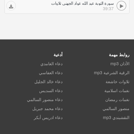
سورة التوبة عبد الله عواد الجهني تلاوات
39:37
روابط مهمة
أدعية
الأذان mp3
دعاء الغامدي
الرقية الشرعية mp3
دعاء العفاسي
تلاوات خاشعة
دعاء خالد الجليل
نغمات اسلامية
دعاء السديس
نغمات رمضان
دعاء منصور السالمي
منصور السالمي
دعاء محمد جبريل
النقشبندي mp3
دعاء ادريس أبكر