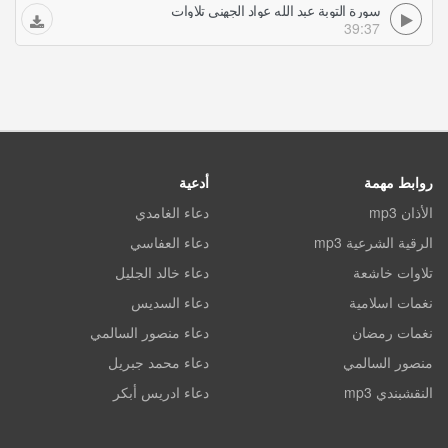
سورة التوبة عبد الله عواد الجهني تلاوات
39:37
روابط مهمة
أدعية
الأذان mp3
دعاء الغامدي
الرقية الشرعية mp3
دعاء العفاسي
تلاوات خاشعة
دعاء خالد الجليل
نغمات اسلامية
دعاء السديس
نغمات رمضان
دعاء منصور السالمي
منصور السالمي
دعاء محمد جبريل
النقشبندي mp3
دعاء ادريس أبكر