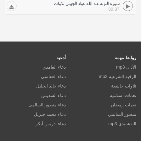
سورة التوبة عبد الله عواد الجهني تلاوات
39:37
روابط مهمة
أدعية
الأذان mp3
دعاء الغامدي
الرقية الشرعية mp3
دعاء العفاسي
تلاوات خاشعة
دعاء خالد الجليل
نغمات اسلامية
دعاء السديس
نغمات رمضان
دعاء منصور السالمي
منصور السالمي
دعاء محمد جبريل
النقشبندي mp3
دعاء ادريس أبكر