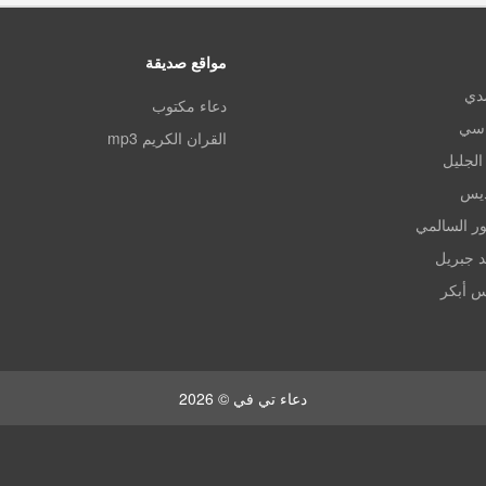
مواقع صديقة
مدي
دعاء مكتوب
اسي
القران الكريم mp3
الجليل
ديس
ر السالمي
د جبريل
س أبكر
دعاء تي في © 2026