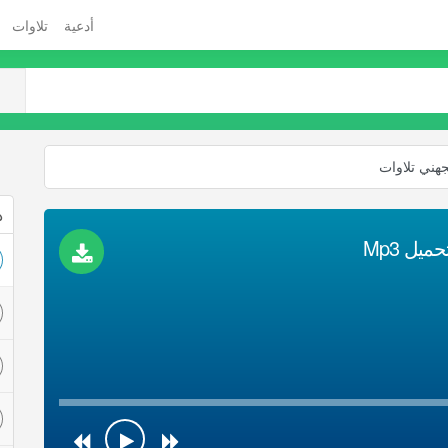
أدعية
تلاوات
جهني تلاوات
ذ
يل Mp3