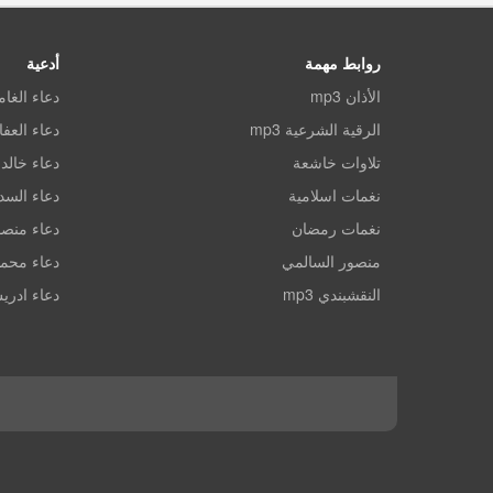
روابط مهمة
أدعية
الأذان mp3
دعاء الغا
الرقية الشرعية mp3
دعاء العف
تلاوات خاشعة
دعاء خالد 
نغمات اسلامية
دعاء الس
نغمات رمضان
دعاء منصو
منصور السالمي
دعاء محم
النقشبندي mp3
دعاء ادري