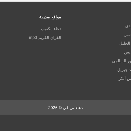
مواقع صديقة
مدي
دعاء مكتوب
اسي
القران الكريم mp3
الجليل
ديس
ر السالمي
د جبريل
س أبكر
دعاء تي في © 2026