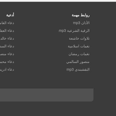
روابط مهمة
أدعية
الأذان mp3
دعاء الغا
الرقية الشرعية mp3
دعاء العف
تلاوات خاشعة
دعاء خالد 
نغمات اسلامية
دعاء الس
نغمات رمضان
دعاء منصو
منصور السالمي
دعاء محم
النقشبندي mp3
دعاء ادري