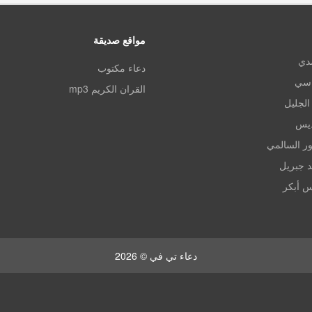
مواقع صديقة
مدي
دعاء مكتوب
اسي
القران الكريم mp3
الجليل
ديس
ر السالمي
د جبريل
س أبكر
دعاء تي في © 2026