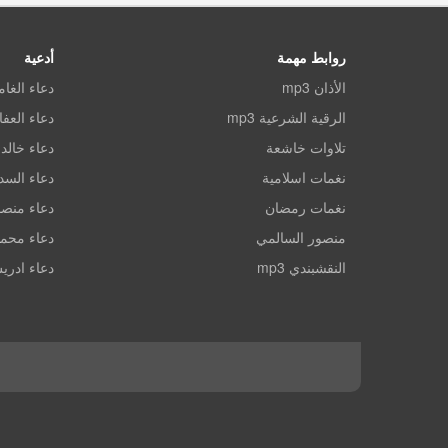
روابط مهمة
أدعية
الأذان mp3
دعاء الغا
الرقية الشرعية mp3
دعاء العف
تلاوات خاشعة
دعاء خالد 
نغمات اسلامية
دعاء الس
نغمات رمضان
دعاء منصو
منصور السالمي
دعاء محم
النقشبندي mp3
دعاء ادري