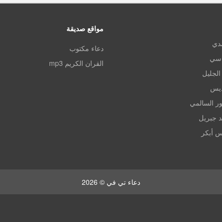
مواقع صديقة
مدي
دعاء مكتوب
اسي
القران الكريم mp3
الجليل
ديس
ر السالمي
د جبريل
س أبكر
دعاء تي في © 2026