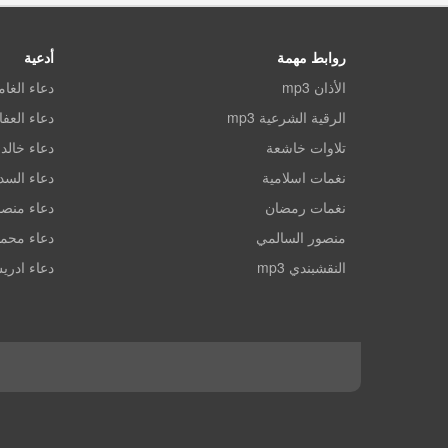
روابط مهمة
أدعية
الأذان mp3
دعاء الغا
الرقية الشرعية mp3
دعاء العف
تلاوات خاشعة
دعاء خالد 
نغمات اسلامية
دعاء الس
نغمات رمضان
دعاء منصو
منصور السالمي
دعاء محم
النقشبندي mp3
دعاء ادري