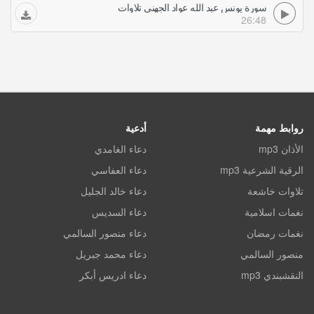
سورة يونس عبد الله عواد الجهني تلاوات
26:48
روابط مهمة
أدعية
الأذان mp3
دعاء الغامدي
الرقية الشرعية mp3
دعاء العفاسي
تلاوات خاشعة
دعاء خالد الجليل
نغمات اسلامية
دعاء السديس
نغمات رمضان
دعاء منصور السالمي
منصور السالمي
دعاء محمد جبريل
النقشبندي mp3
دعاء ادريس أبكر