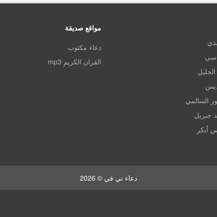
مواقع صديقة
مدي
دعاء مكتوب
اسي
القران الكريم mp3
الجليل
ديس
ر السالمي
د جبريل
س أبكر
دعاء تي في © 2026