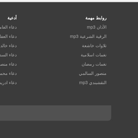
روابط مهمة
أدعية
الأذان mp3
دعاء الغا
الرقية الشرعية mp3
دعاء العف
تلاوات خاشعة
دعاء خالد 
نغمات اسلامية
دعاء الس
نغمات رمضان
دعاء منصو
منصور السالمي
دعاء محم
النقشبندي mp3
دعاء ادري