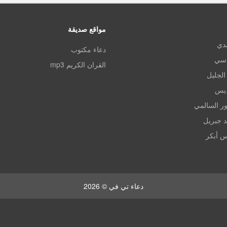
مواقع صديقة
مدي
دعاء مكتوب
اسي
القران الكريم mp3
الجليل
ديس
ر السالمي
د جبريل
س أبكر
دعاء تي في © 2026