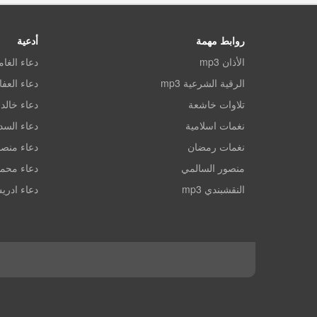
روابط مهمة
أدعية
الأذان mp3
دعاء الغا
الرقية الشرعية mp3
دعاء العف
تلاوات خاشعة
دعاء خالد 
نغمات اسلامية
دعاء الس
نغمات رمضان
دعاء منصو
منصور السالمي
دعاء محم
النقشبندي mp3
دعاء ادري