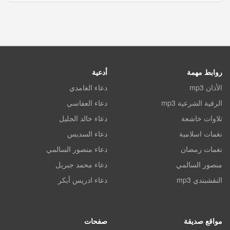
روابط مهمة
أدعية
الأذان mp3
دعاء الغامدي
الرقية الشرعية mp3
دعاء العفاسي
تلاوات خاشعة
دعاء خالد الجليل
نغمات اسلامية
دعاء السديس
نغمات رمضان
دعاء منصور السالمي
منصور السالمي
دعاء محمد جبريل
النقشبندي mp3
دعاء ادريس أبكر
مواقع صديقة
صفحات