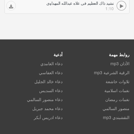
نشيد ذاك العظيم في علاه عبدالله المهداوي
1:10
روابط مهمة
أدعية
الأذان mp3
دعاء الغامدي
الرقية الشرعية mp3
دعاء العفاسي
تلاوات خاشعة
دعاء خالد الجليل
نغمات اسلامية
دعاء السديس
نغمات رمضان
دعاء منصور السالمي
منصور السالمي
دعاء محمد جبريل
النقشبندي mp3
دعاء ادريس أبكر