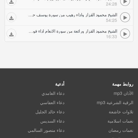
24:28
الشيخ محمود القزاز واداء رهيب من سورة يوسف حفلات تلاوات مجودة
54:25
الشيخ محمود القزاز ورائعة من سورة الانعام اداء فوق السحاب حفلات تلاوات مجودة
16:33
روابط مهمة
أدعية
الأذان mp3
دعاء الغامدي
الرقية الشرعية mp3
دعاء العفاسي
تلاوات خاشعة
دعاء خالد الجليل
نغمات اسلامية
دعاء السديس
نغمات رمضان
دعاء منصور السالمي