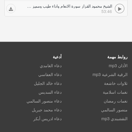
الشيخ محمود القزاز سورة الانعام واداء طيب ومميز حفلات تلاوات مجودة
53:46
روابط مهمة
أدعية
الأذان mp3
دعاء الغامدي
الرقية الشرعية mp3
دعاء العفاسي
تلاوات خاشعة
دعاء خالد الجليل
نغمات اسلامية
دعاء السديس
نغمات رمضان
دعاء منصور السالمي
منصور السالمي
دعاء محمد جبريل
النقشبندي mp3
دعاء ادريس أبكر