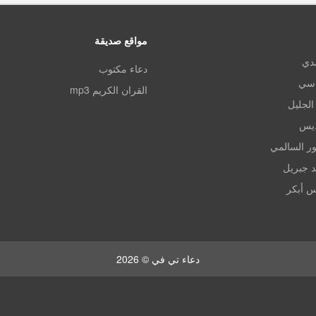
مواقع صديقة
مدي
دعاء مكتوب
اسي
القران الكريم mp3
الجليل
ديس
ر السالمي
د جبريل
س أبكر
دعاء تي في © 2026