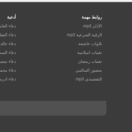
روابط مهمة
أدعية
الأذان mp3
دعاء الغا
الرقية الشرعية mp3
دعاء العف
تلاوات خاشعة
دعاء خالد 
نغمات اسلامية
دعاء الس
نغمات رمضان
دعاء منصو
منصور السالمي
دعاء محم
النقشبندي mp3
دعاء ادري