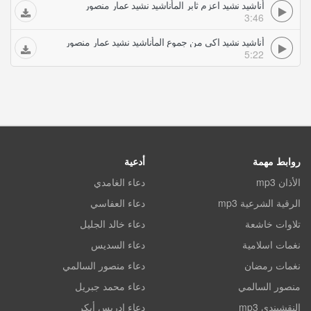
أناشيد نشيد اعزم ثابر المأناشيد نشيد عمار منصور
3:46
أناشيد نشيد اكى من جموع المأناشيد نشيد عمار منصور
5:22
روابط مهمة
أدعية
الأذان mp3
دعاء الغامدي
الرقية الشرعية mp3
دعاء العفاسي
تلاوات خاشعة
دعاء خالد الجليل
نغمات اسلامية
دعاء السديس
نغمات رمضان
دعاء منصور السالمي
منصور السالمي
دعاء محمد جبريل
النقشبندي mp3
دعاء ادريس أبكر