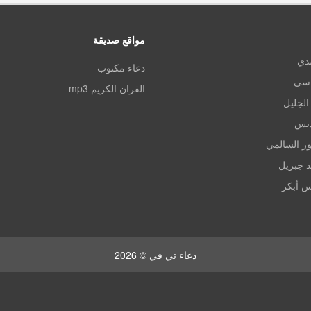
مواقع صديقة
مدي
دعاء مكتوب
اسي
القران الكريم mp3
الجليل
ديس
ر السالمي
د جبريل
س أبكر
دعاء تي في © 2026