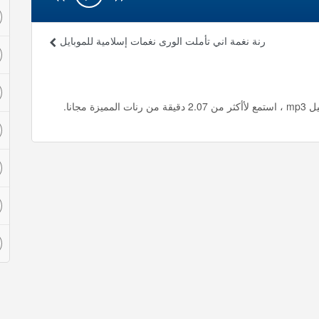
رنة نغمة اني تأملت الورى نغمات إسلامية للموبايل
جانا.