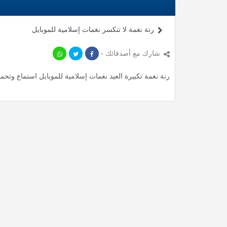
رنة نغمة لا تنكسر نغمات إسلامية للموبايل
شارك مع أصدقائك ›
رنة نغمة تكبيرة العيد نغمات إسلامية للموبايل استماع وتحميل mp3 ، استمع لأأكثر من 2.07 دقيقة من رنات المميزة م