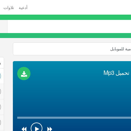
أدعية
تلاوات
مية للموبايل
ذ
حميل Mp3