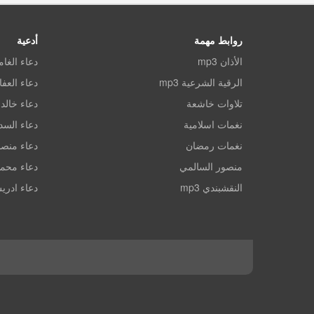
روابط مهمة
أدعية
الأذان mp3
دعاء الغا
الرقية الشرعية mp3
دعاء العف
تلاوات خاشعة
دعاء خالد 
نغمات اسلامية
دعاء الس
نغمات رمضان
دعاء منصو
منصور السالمي
دعاء محم
النقشبندي mp3
دعاء ادري