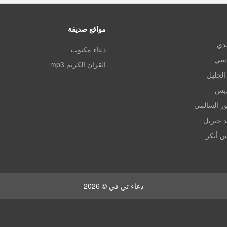
مواقع صديقة
مدي
دعاء مكتوب
اسي
القران الكريم mp3
الجليل
ديس
ر السالمي
د جبريل
س أبكر
دعاء تي في © 2026