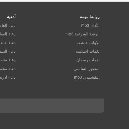
روابط مهمة
أدعية
الأذان mp3
دعاء الغا
الرقية الشرعية mp3
دعاء العف
تلاوات خاشعة
دعاء خالد 
نغمات اسلامية
دعاء الس
نغمات رمضان
دعاء منصو
منصور السالمي
دعاء محم
النقشبندي mp3
دعاء ادري