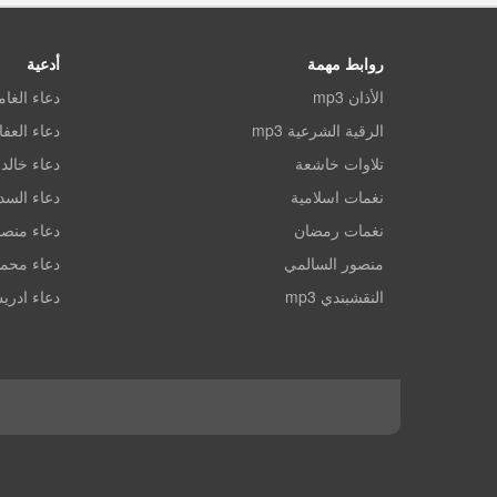
روابط مهمة
أدعية
الأذان mp3
دعاء الغا
الرقية الشرعية mp3
دعاء العف
تلاوات خاشعة
دعاء خالد 
نغمات اسلامية
دعاء الس
نغمات رمضان
دعاء منصو
منصور السالمي
دعاء محم
النقشبندي mp3
دعاء ادري