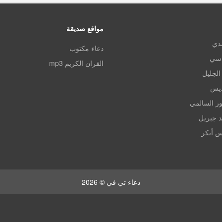
مواقع صديقة
مدي
دعاء مكتوب
اسي
القران الكريم mp3
الجليل
ديس
ر السالمي
د جبريل
س أبكر
دعاء تي في © 2026