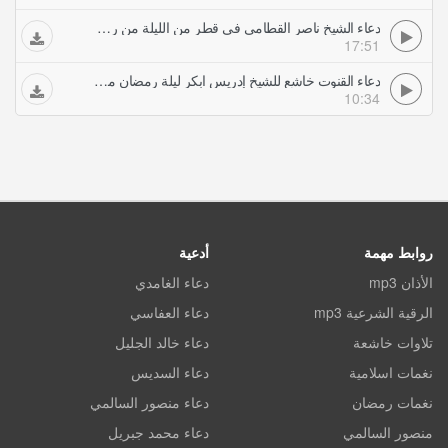
دعاء الشيخ ناصر القطامي في قطر من الليلة من رمضان بكى وأبكى من في المسجد
17:51
دعاء القنوت خاشع للشيخ إدريس ابكر ليلة رمضان من مسجد الشيخ زايد أبكى المصلين
10:34
روابط مهمة
أدعية
الأذان mp3
دعاء الغامدي
الرقية الشرعية mp3
دعاء العفاسي
تلاوات خاشعة
دعاء خالد الجليل
نغمات اسلامية
دعاء السديس
نغمات رمضان
دعاء منصور السالمي
منصور السالمي
دعاء محمد جبريل