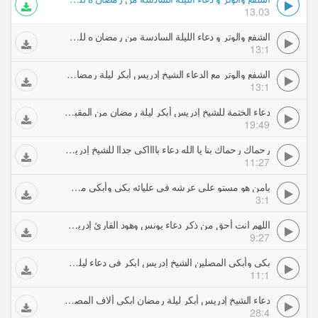
13.03
الشفع والوتر و دعاء الليلة السادسة من رمضان ه للشيخ إدريس أبكر
13:1
الشفع والوتر مع الدعاء الشيخ إدريس أبكر ليلة رمضان ه
13:1
دعاء الختمة للشيخ إدريس أبكر ليلة رمضان من المقبول منا فنهنيه خاشع جدا
19:49
رحماك رحماك بنا يا الله دعاء بااااكى جداا للشيخ إدريس أبكر ليلة رمضان بكى وأبكى
11:27
يامن هو مستو على عرشه في عليائه بكى وأبكى من خلفه دعاء الليلة للشيخ ناصر القطامي
3:1
اللهم انت أحق من ذكر دعاء يونس وهود القارئ إدريس أبكر Idrees Abkar
9:27
بكى وأبكى المصلين الشيخ إدريس ابكر فى دعاء ليلة رمضان من جامع الشيخ زايد
11:1
دعاء الشيخ إدريس أبكر ليلة رمضان ابكى ألاف المصلين والجموع التى حضرت مسجد الشيخ زايد
28:4