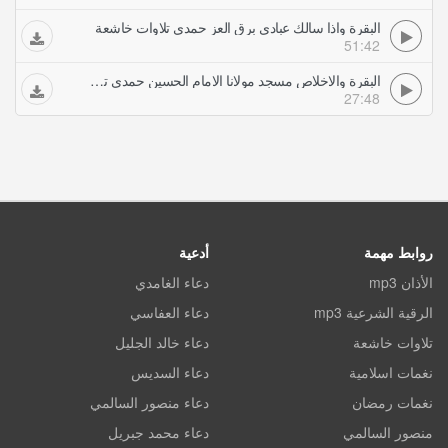
البقرة واذا سالك عبادى برق العز حمدي تلاوات خاشعة
51:42
البقرة والاخلاص مسجد مولانا الامام الحسين حمدي تلاوات خاشعة
27:48
روابط مهمة
أدعية
الأذان mp3
دعاء الغامدي
الرقية الشرعية mp3
دعاء العفاسي
تلاوات خاشعة
دعاء خالد الجليل
نغمات اسلامية
دعاء السديس
نغمات رمضان
دعاء منصور السالمي
منصور السالمي
دعاء محمد جبريل