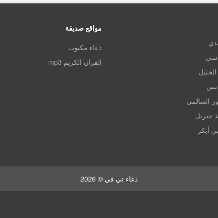
مواقع صديقة
مدي
دعاء مكتوب
اسي
القران الكريم mp3
الجليل
ديس
ر السالمي
د جبريل
س أبكر
دعاء تي في © 2026