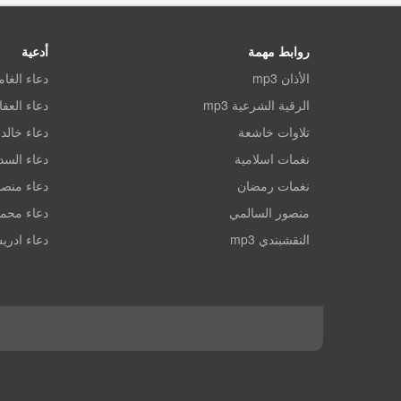
روابط مهمة
أدعية
الأذان mp3
دعاء الغا
الرقية الشرعية mp3
دعاء العف
تلاوات خاشعة
دعاء خالد 
نغمات اسلامية
دعاء الس
نغمات رمضان
دعاء منصو
منصور السالمي
دعاء محم
النقشبندي mp3
دعاء ادري