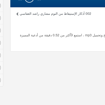
002 أذكار الإستيقاظ من النوم مشاري راشد العفاسي
003 دعاء الخروج من المنزل مشاري راشد العفاسي استماع وتحميل mp3 ، استمع لأأكثر من 0.52 دقيقة من أدعية المميزة