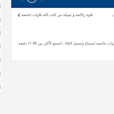
تلاوة رااائعة و جميلة من كتاب الله تلاوات خاشعة
تلاوة راائعة جدا جدا من سورة غافر بصوت سعد الغامدي تلاوات خاشعة استماع وتحميل mp3 ، استمع لأأكثر من 11.98 دقيقة