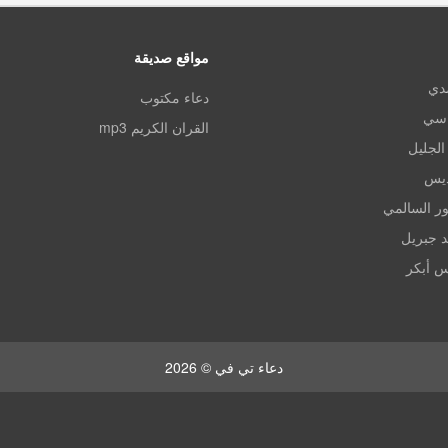
مواقع صديقة
مدي
دعاء مكتوب
اسي
القران الكريم mp3
الجليل
ديس
ر السالمي
د جبريل
س أبكر
دعاء تي في © 2026