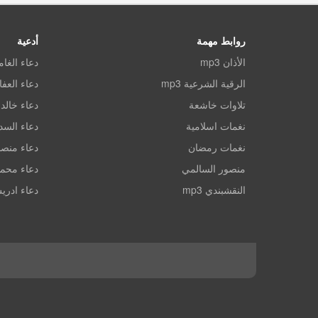
روابط مهمة
أدعية
الأذان mp3
دعاء الغا
الرقية الشرعية mp3
دعاء العف
تلاوات خاشعة
دعاء خالد 
نغمات اسلامية
دعاء الس
نغمات رمضان
دعاء منصو
منصور السالمي
دعاء محم
النقشبندي mp3
دعاء ادري