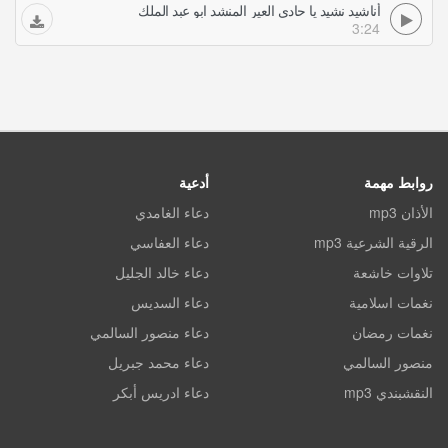
أناشيد نشيد يا حادي العير المنشد ابو عبد الملك
3:24
روابط مهمة
أدعية
الأذان mp3
دعاء الغامدي
الرقية الشرعية mp3
دعاء العفاسي
تلاوات خاشعة
دعاء خالد الجليل
نغمات اسلامية
دعاء السديس
نغمات رمضان
دعاء منصور السالمي
منصور السالمي
دعاء محمد جبريل
النقشبندي mp3
دعاء ادريس أبكر